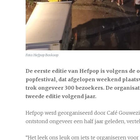
Foto: Hefpop Boskoop
Alphen aan den Rijn
6 aug
21°C
De eerste editie van Hefpop is volgens de
popfestival, dat afgelopen weekend plaats
trok ongeveer 300 bezoekers. De organisa
tweede editie volgend jaar.
Hefpop werd georganiseerd door Café Gouwezicht
ontstond ongeveer een half jaar geleden, verte
“Het leek ons leuk om iets te organiseren voor