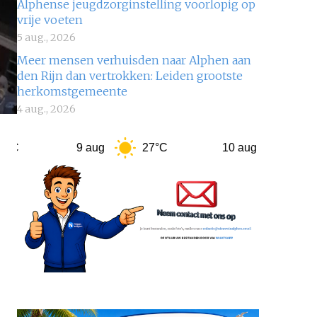
Alphense jeugdzorginstelling voorlopig op
vrije voeten
5 aug., 2026
Meer mensen verhuisden naar Alphen aan
den Rijn dan vertrokken: Leiden grootste
herkomstgemeente
4 aug., 2026
9 aug
27°C
10 aug
22°C