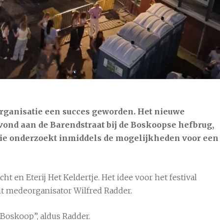
7 aug
21°C
8 aug
24°C
 organisatie een succes geworden. Het nieuwe
vond aan de Barendstraat bij de Boskoopse hefbrug,
tie onderzoekt inmiddels de mogelijkheden voor een
 en Eterij Het Keldertje. Het idee voor het festival
lt medeorganisator Wilfred Radder.
 Boskoop”, aldus Radder.