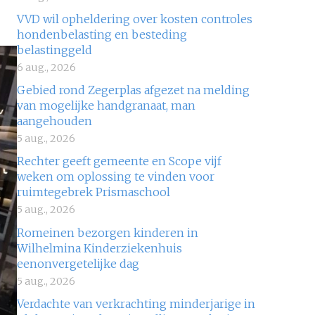
VVD wil opheldering over kosten controles
hondenbelasting en besteding
belastinggeld
6 aug., 2026
Gebied rond Zegerplas afgezet na melding
van mogelijke handgranaat, man
aangehouden
5 aug., 2026
Rechter geeft gemeente en Scope vijf
weken om oplossing te vinden voor
ruimtegebrek Prismaschool
5 aug., 2026
Romeinen bezorgen kinderen in
Wilhelmina Kinderziekenhuis
eenonvergetelijke dag
5 aug., 2026
Verdachte van verkrachting minderjarige in