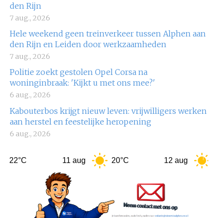
den Rijn
7 aug., 2026
Hele weekend geen treinverkeer tussen Alphen aan
den Rijn en Leiden door werkzaamheden
7 aug., 2026
Politie zoekt gestolen Opel Corsa na
woninginbraak: 'Kijkt u met ons mee?'
6 aug., 2026
Kabouterbos krijgt nieuw leven: vrijwilligers werken
aan herstel en feestelijke heropening
6 aug., 2026
°C
11 aug
20°C
12 aug
22°C