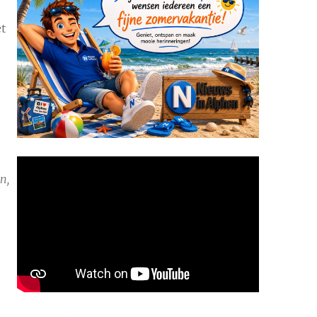
et
n,