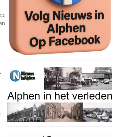
che
aan
e
r