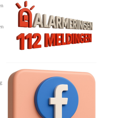
en
en
ig