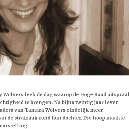
C
8 aug
22°C
9 aug
27°C
 Wolvers leek de dag waarop de Hoge Raad uitspraa
echtigheid te brengen. Na bijna twintig jaar leven
 ouders van Tamara Wolvers eindelijk meer
van de strafzaak rond hun dochter. Die hoop maakte
eurstelling.