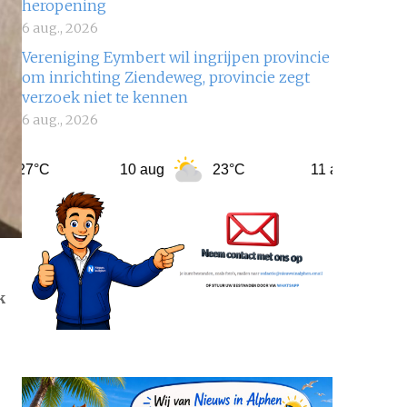
heropening
6 aug., 2026
Vereniging Eymbert wil ingrijpen provincie
om inrichting Ziendeweg, provincie zegt
verzoek niet te kennen
6 aug., 2026
10 aug
23°C
11 aug
20°C
k