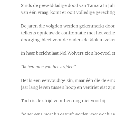
Sinds de gewelddadige dood van Tamara in juli 
van één vraag: komt er ooit volledige gerechti
De jaren die volgden werden gekenmerkt door 
telkens opnieuw de confrontatie met het verlies 
doorging, bleef voor de ouders de klok in zekere
In haar bericht laat Nel Wolvers zien hoeveel e
"Ik ben moe van het strijden."
Het is een eenvoudige zin, maar één die de emot
jaar lang leven tussen hoop en verdriet eist zijn
Toch is de strijd voor hen nog niet voorbij.
"Maar eens moet hij gestraft worden voor wat hij