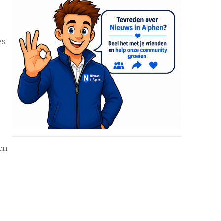
es
een