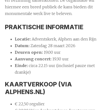
en bezinning samenkomen. De organisatie wil
hiermee een breed publiek de kans bieden dit
monumentale werk live te beleven.
PRAKTISCHE INFORMATIE
Locatie:
Adventskerk, Alphen aan den Rijn
Datum:
Zaterdag 28 maart 2026
Deuren open:
19.00 uur
Aanvang concert:
19.30 uur
Einde:
circa 22.15 uur (inclusief pauze met
drankje)
KAARTVERKOOP (VIA
ALPHENS.NL)
€ 22,50 regulier