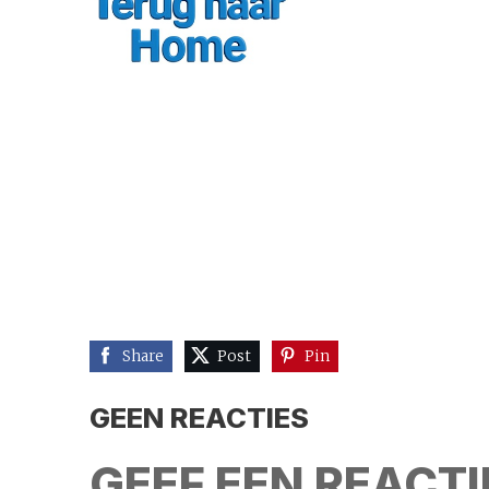
Share
Post
Pin
GEEN REACTIES
GEEF EEN REACTI