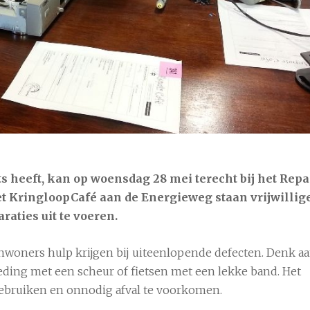
°C
8 aug
22°C
9 aug
26°C
ts heeft, kan op woensdag 28 mei terecht bij het Repa
het KringloopCafé aan de Energieweg staan vrijwillig
aties uit te voeren.
nwoners hulp krijgen bij uiteenlopende defecten. Denk a
eding met een scheur of fietsen met een lekke band. Het
e gebruiken en onnodig afval te voorkomen.