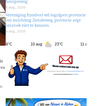
heropening
6 aug., 2026
Vereniging Eymbert wil ingrijpen provincie
om inrichting Ziendeweg, provincie zegt
verzoek niet te kennen
6 aug., 2026
10 aug
23°C
11 aug
20°C
ir
ers
an