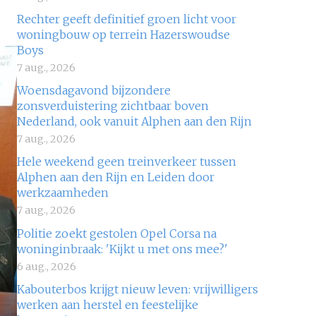
Rechter geeft definitief groen licht voor
woningbouw op terrein Hazerswoudse
Boys
7 aug., 2026
Woensdagavond bijzondere
zonsverduistering zichtbaar boven
Nederland, ook vanuit Alphen aan den Rijn
7 aug., 2026
Hele weekend geen treinverkeer tussen
Alphen aan den Rijn en Leiden door
werkzaamheden
7 aug., 2026
Politie zoekt gestolen Opel Corsa na
woninginbraak: 'Kijkt u met ons mee?'
6 aug., 2026
Kabouterbos krijgt nieuw leven: vrijwilligers
werken aan herstel en feestelijke