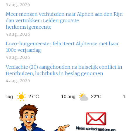
5 aug., 2026
Meer mensen verhuisden naar Alphen aan den Rijn
dan vertrokken: Leiden grootste
herkomstgemeente
4 aug., 2026
Loco-burgemeester feliciteert Alphense met haar
100e verjaardag
4 aug., 2026
Verdachte (20) aangehouden na huiselijk conflict in
Benthuizen, luchtbuks in beslag genomen
4 aug., 2026
g
27°C
10 aug
22°C
11 aug