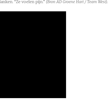
lanken. “Ze voelen pijn.”
(Bron AD Groene Hart / Team West).