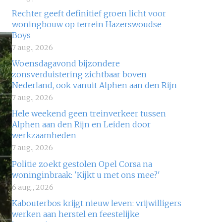
Rechter geeft definitief groen licht voor
woningbouw op terrein Hazerswoudse
Boys
7 aug., 2026
Woensdagavond bijzondere
zonsverduistering zichtbaar boven
Nederland, ook vanuit Alphen aan den Rijn
7 aug., 2026
Hele weekend geen treinverkeer tussen
Alphen aan den Rijn en Leiden door
werkzaamheden
7 aug., 2026
Politie zoekt gestolen Opel Corsa na
woninginbraak: 'Kijkt u met ons mee?'
6 aug., 2026
Kabouterbos krijgt nieuw leven: vrijwilligers
werken aan herstel en feestelijke