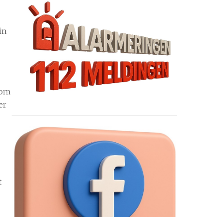
in
 om
er
t