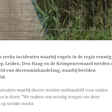
22°C
9 aug
26°C
10 aug
2
n reeks incidenten waarbij vogels in de regio ernstig
op
,
Leiden
,
Den Haag
en de Krimpenerwaard werden 
d van dierenmishandeling, waarbij beelden
ld.
 situaties waarbij dieren worden mishandeld voor online
 na te doen. “We maken ons ernstig zorgen om deze
 op sociale media.