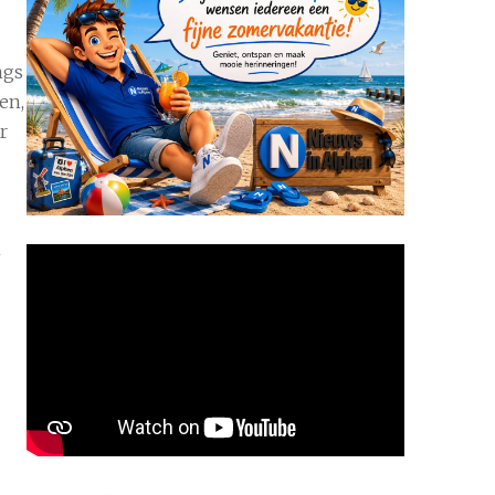
ngs
en,
r
h