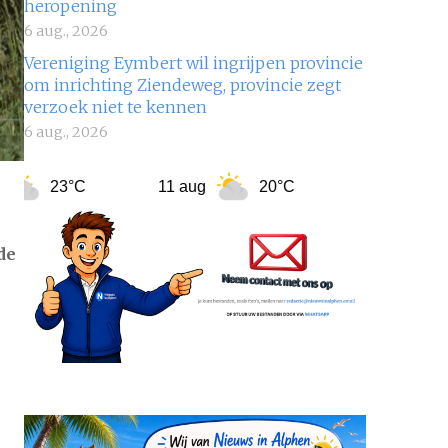
heropening
6 aug., 2026
Vereniging Eymbert wil ingrijpen provincie
om inrichting Ziendeweg, provincie zegt
verzoek niet te kennen
6 aug., 2026
3°C
11 aug
20°C
12 aug
22°C
de