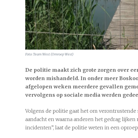
Foto: Team West (Omroep West)
Alphen aan den Rijn
8 aug
De politie maakt zich grote zorgen over ee
worden mishandeld. In onder meer
Bosko
afgelopen weken meerdere gevallen gemel
vervolgens op sociale media werden gedee
Volgens de politie gaat het om verontrustende
aandacht en waarna anderen het gedrag lijken
incidenten”, laat de politie weten in een oproep