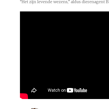
“Het zijn levende wezens,” aldus dierenagent B