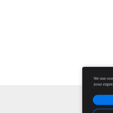
We use coo
your exper