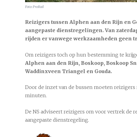
Foto: ProRail
Reizigers tussen Alphen aan den Rijn en
aangepaste dienstregelingen. Van zaterdag 
rijden er vanwege werkzaamheden geen tre
Om reizigers toch op hun bestemming te krijgen
Alphen aan den Rijn
8 aug
Alphen aan den Rijn, Boskoop, Boskoop Sn
Waddinxveen Triangel en Gouda.
Door de inzet van de bussen moeten reizigers 
minuten.
De NS adviseert reizigers om voor vertrek de 
aangepaste dienstregeling.