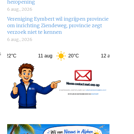
heropening
6 aug., 2026
Vereniging Eymbert wil ingrijpen provincie
om inrichting Ziendeweg, provincie zegt
verzoek niet te kennen
6 aug., 2026
s
C
11 aug
20°C
12 aug
22°C