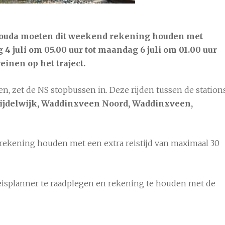
 Gouda moeten dit weekend rekening houden met
4 juli om 05.00 uur tot maandag 6 juli om 01.00 uur
inen op het traject.
, zet de NS stopbussen in. Deze rijden tussen de station
22°C
9 aug
27°C
10 aug
22°
ijdelwijk, Waddinxveen Noord, Waddinxveen,
rekening houden met een extra reistijd van maximaal 30
reisplanner te raadplegen en rekening te houden met de