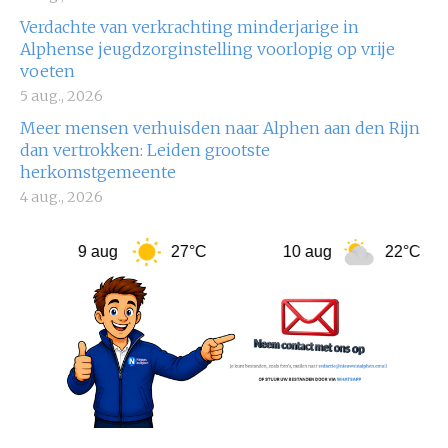
Verdachte van verkrachting minderjarige in
Alphense jeugdzorginstelling voorlopig op vrije
voeten
5 aug., 2026
Meer mensen verhuisden naar Alphen aan den Rijn
dan vertrokken: Leiden grootste
herkomstgemeente
4 aug., 2026
9 aug
27°C
10 aug
22°C
1