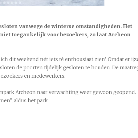
esloten vanwege de winterse omstandigheden. Het
 niet toegankelijk voor bezoekers, zo laat Archeon
h dit weekend nét iets té enthousiast zien’. Omdat er ijz
7 aug
21°C
8 aug
24°C
loten de poorten tijdelijk gesloten te houden. De maatre
 bezoekers en medewerkers.
mpark Archeon naar verwachting weer gewoon geopend.
men”, aldus het park.