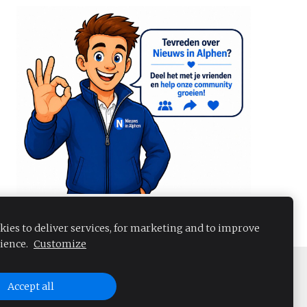
kies to deliver services, for marketing and to improve
ience.
Customize
Accept all