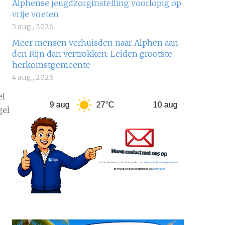
Alphense jeugdzorginstelling voorlopig op
vrije voeten
5 aug., 2026
Meer mensen verhuisden naar Alphen aan
den Rijn dan vertrokken: Leiden grootste
herkomstgemeente
4 aug., 2026
el
9 aug
27°C
10 aug
22°C
gel