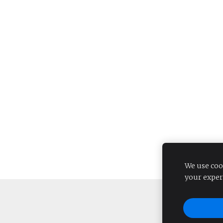
We use coo
your exper