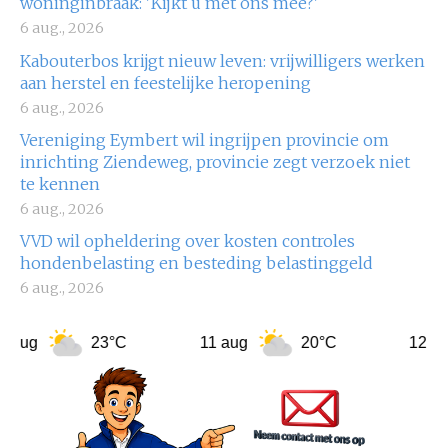
woninginbraak: 'Kijkt u met ons mee?'
6 aug., 2026
Kabouterbos krijgt nieuw leven: vrijwilligers werken
aan herstel en feestelijke heropening
6 aug., 2026
Vereniging Eymbert wil ingrijpen provincie om
inrichting Ziendeweg, provincie zegt verzoek niet
te kennen
6 aug., 2026
VVD wil opheldering over kosten controles
hondenbelasting en besteding belastinggeld
6 aug., 2026
23°C
11 aug
20°C
12 aug
24