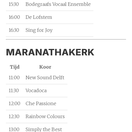
15:30
Bodegraafs Vocaal Ensemble
16:00
De Lofstem
16:30
Sing for Joy
MARANATHAKERK
Tijd
Koor
11:00
New Sound Delft
11:30
Vocadoca
12:00
Che Passione
12:30
Rainbow Colours
13:00
Simply the Best