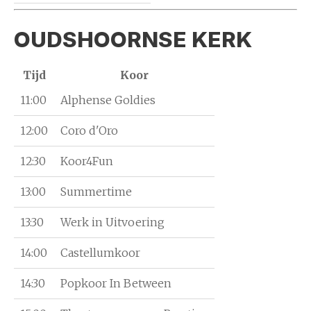
OUDSHOORNSE KERK
Tijd
Koor
11:00
Alphense Goldies
12:00
Coro d'Oro
12:30
Koor4Fun
13:00
Summertime
13:30
Werk in Uitvoering
14:00
Castellumkoor
14:30
Popkoor In Between