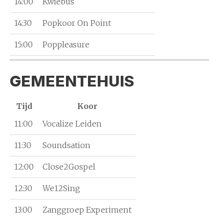
14:00
Kwiebus
14:30
Popkoor On Point
15:00
Poppleasure
GEMEENTEHUIS
Tijd
Koor
11:00
Vocalize Leiden
11:30
Soundsation
12:00
Close2Gospel
12:30
We12Sing
13:00
Zanggroep Experiment