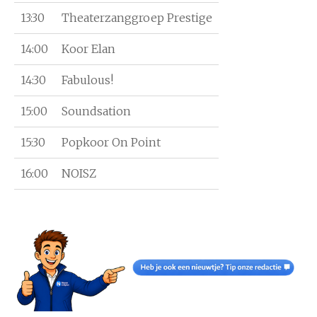
13:30
Theaterzanggroep Prestige
14:00
Koor Elan
14:30
Fabulous!
15:00
Soundsation
15:30
Popkoor On Point
16:00
NOISZ