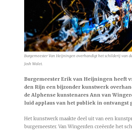
Alphen aan den Rijn
9 aug
27
Burgemeester Van Heijningen overhandigt het schilderij van d
Josh Walet.
Burgemeester Erik van Heijningen heeft 
den Rijn een bijzonder kunstwerk overhand
de Alphense kunstenares Ann van Wingerde
luid applaus van het publiek in ontvangst
Het kunstwerk maakte deel uit van een kunstpr
burgemeester. Van Wingerden creëerde het schil