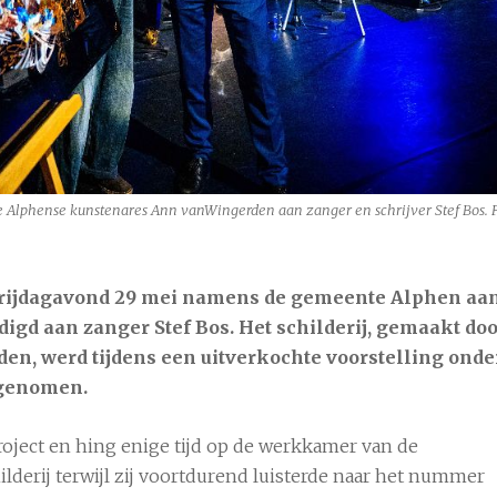
°C
10 aug
22°C
11 aug
19°C
e Alphense kunstenares Ann vanWingerden aan zanger en schrijver Stef Bos. F
vrijdagavond 29 mei namens de gemeente Alphen aa
igd aan zanger Stef Bos. Het schilderij, gemaakt do
n, werd tijdens een uitverkochte voorstelling onde
 genomen.
oject en hing enige tijd op de werkkamer van de
derij terwijl zij voortdurend luisterde naar het nummer