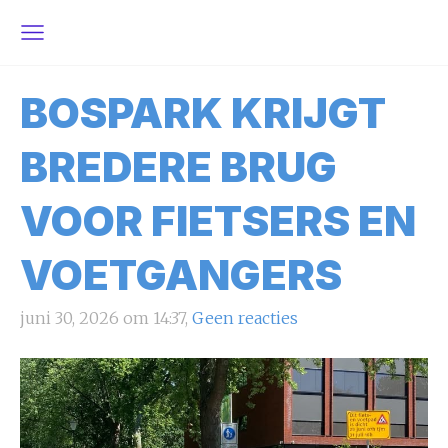
BOSPARK KRIJGT
BREDERE BRUG
VOOR FIETSERS EN
VOETGANGERS
juni 30, 2026 om 14:37,
Geen reacties