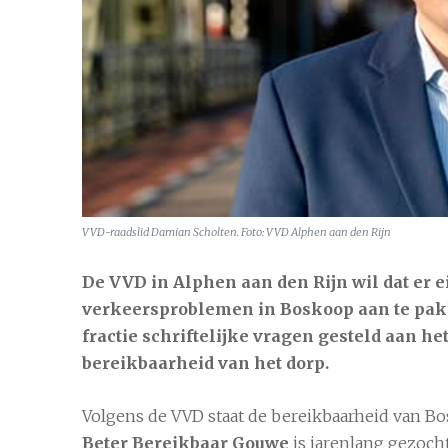
Alphen aan den Rijn
7 aug
21
VVD-raadslid Damian Scholten. Foto: VVD Alphen aan den Rijn
De VVD in Alphen aan den Rijn wil dat er 
verkeersproblemen in Boskoop aan te pak
fractie schriftelijke vragen gesteld aan h
bereikbaarheid van het dorp.
Volgens de VVD staat de bereikbaarheid van B
Beter Bereikbaar Gouwe
is jarenlang gezoch