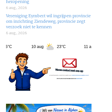
heropening
6 aug., 2026
Vereniging Eymbert wil ingrijpen provincie
om inrichting Ziendeweg, provincie zegt
verzoek niet te kennen
6 aug., 2026
10 aug
23°C
11 aug
20°C