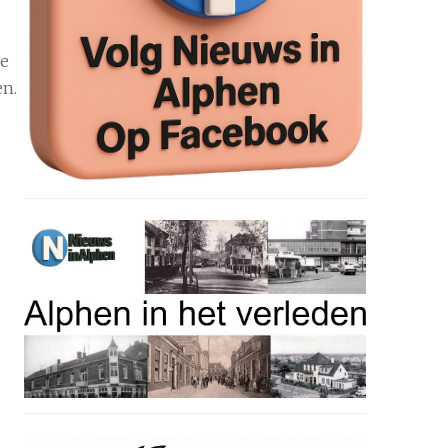
de
en.