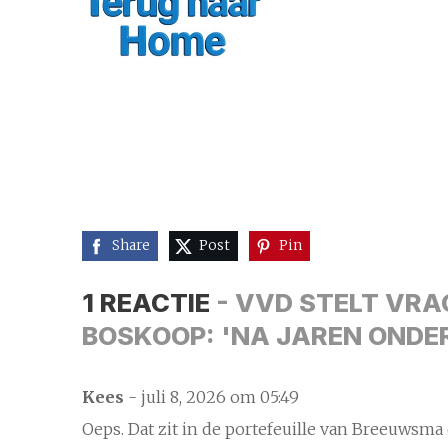
Share
Post
Pin
1 REACTIE
- VVD STELT VRA
BOSKOOP: 'NA JAREN ONDER
Kees
- juli 8, 2026 om 05:49
Oeps. Dat zit in de portefeuille van Breeuwsma e