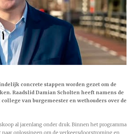
°C
8 aug
22°C
9 aug
26°C
eindelijk concrete stappen worden gezet om de
ken. Raadslid Damian Scholten heeft namens de
et college van burgemeester en wethouders over de
oskoop al jarenlang onder druk. Binnen het programma
t naar oplossingen om de verkeersdoorstroming en