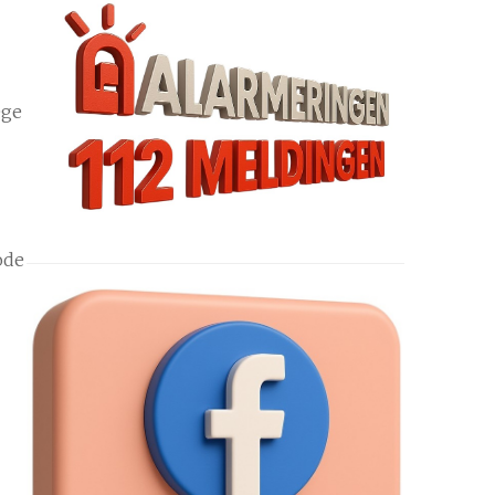
ege
ode